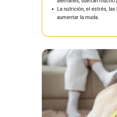
alemanes, sueltan mucho 
La nutrición, el estrés, l
aumentar la muda.