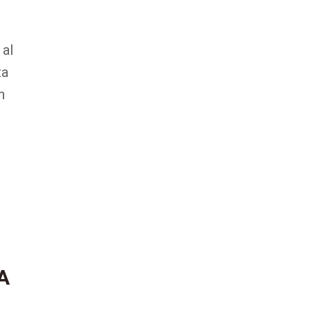
 al
ta
n
A