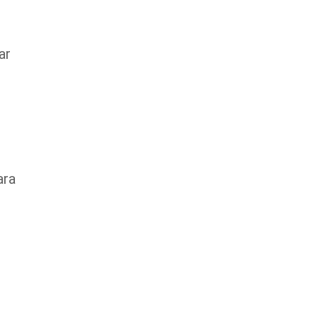
ar
ara