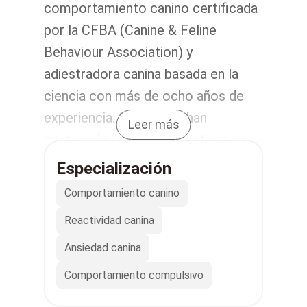
comportamiento canino certificada
por la CFBA (Canine & Feline
Behaviour Association) y
adiestradora canina basada en la
ciencia con más de ocho años de
experiencia. Siempre le han
Leer más
interesado los animales y tiene un
vínculo especial con los perros.
Especialización
Annie comenzó su andadura con el
Comportamiento canino
genuino deseo de reducir los
Reactividad canina
malentendidos entre los perros y
sus dueños, lo que finalmente se
Ansiedad canina
convirtió en su misión vital como
Comportamiento compulsivo
adiestradora canina.