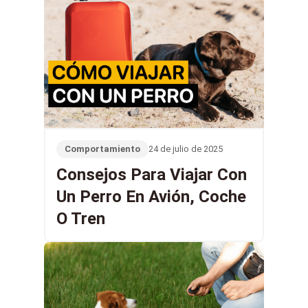
domésticos y utiliza el refuerzo
positivo como base de su
adiestramiento. Ella cree que se
puede recuperar la paz en el hogar y
construir un vínculo más fuerte con
un perro mediante un
adiestramiento compasivo y
Comportamiento
24 de julio de 2025
científicamente probado.
Consejos Para Viajar Con
Un Perro En Avión, Coche
O Tren