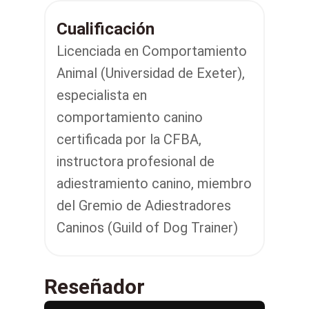
Annie-Mae obtuvo su licenciatura en
Cualificación
Comportamiento Animal en la
Licenciada en Comportamiento
Universidad de Exeter y aplicó estos
Animal (Universidad de Exeter),
principios para resolver problemas
especialista en
de comportamiento de los perros.
comportamiento canino
Interesada especialmente en ayudar
certificada por la CFBA,
a los perros domésticos y a sus
instructora profesional de
dueños a restablecer sus
adiestramiento canino, miembro
relaciones, continuó su formación
del Gremio de Adiestradores
en psicología canina.
Caninos (Guild of Dog Trainer)
Annie es ahora especialista en
comportamiento canino certificada
por la CFBA, reconocida por todas
Reseñador
las compañías de seguros y